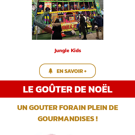
Jungle Kids
EN SAVOIR +
LE GOÛTER DE NOËL
UN GOUTER FORAIN PLEIN DE
GOURMANDISES !