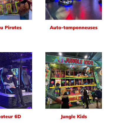
u Pirates
Auto-tamponneuses
ateur 6D
Jungle Kids