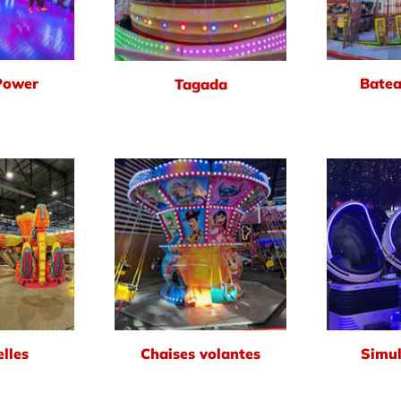
Power
Batea
Tagada
lles
Chaises volantes
Simul