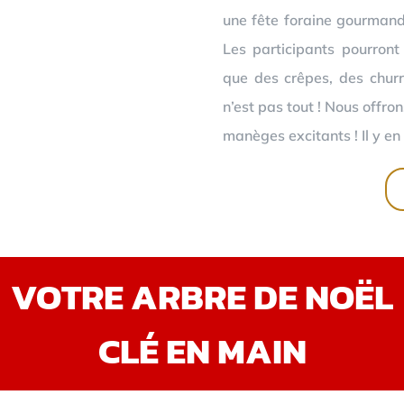
une fête foraine gourmand
Les participants pourront
que des crêpes, des churr
n’est pas tout ! Nous offro
manèges excitants ! Il y en 
VOTRE ARBRE DE NOËL
CLÉ EN MAIN