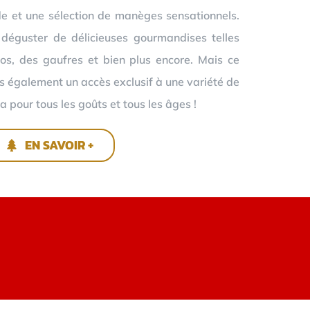
e et une sélection de manèges sensationnels.
 déguster de délicieuses gourmandises telles
os, des gaufres et bien plus encore. Mais ce
ns également un accès exclusif à une variété de
a pour tous les goûts et tous les âges !
EN SAVOIR +