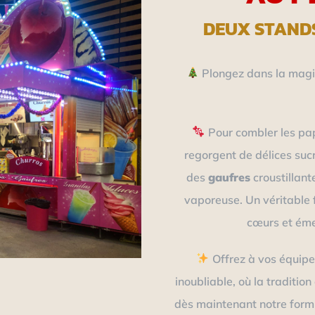
DEUX STAND
Plongez dans la magie
Pour combler les pa
regorgent de délices suc
des
gaufres
croustillant
vaporeuse. Un véritable 
cœurs et émer
Offrez à vos équipe
inoubliable, où la traditio
dès maintenant notre formu