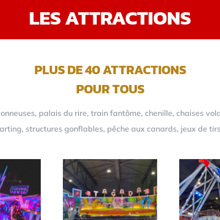
LES ATTRACTIONS
PLUS DE 40 ATTRACTIONS
POUR TOUS
neuses, palais du rire, train fantôme, chenille, chaises vol
rting, structures gonflables, pêche aux canards, jeux de tir