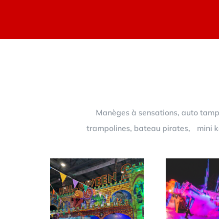
Manèges à sensations, auto tampon
trampolines, bateau pirates, mini ka