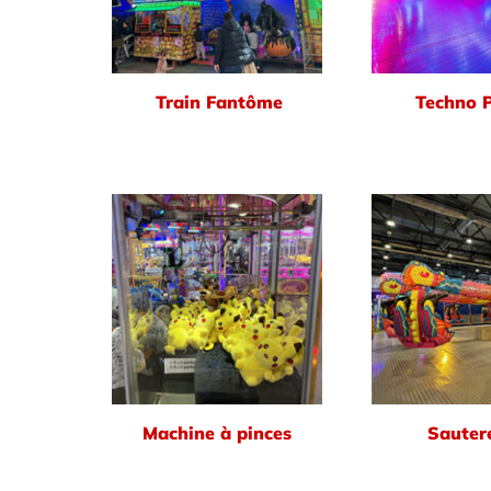
Train Fantôme
Techno 
Machine à pinces
Sautere