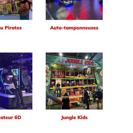
u Pirates
Auto-tamponneuses
ateur 6D
Jungle Kids