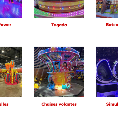
Power
Batea
Tagada
lles
Chaises volantes
Simul