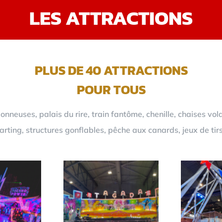
LES ATTRACTIONS
PLUS DE 40 ATTRACTIONS
POUR TOUS
neuses, palais du rire, train fantôme, chenille, chaises vol
rting, structures gonflables, pêche aux canards, jeux de tir