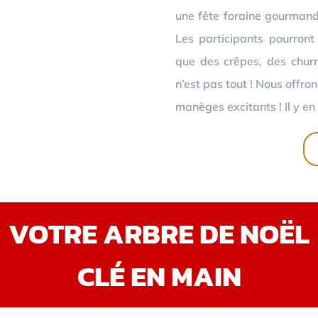
une fête foraine gourmand
Les participants pourront
que des crêpes, des churr
n’est pas tout ! Nous offro
manèges excitants ! Il y en 
VOTRE ARBRE DE NOËL
CLÉ EN MAIN