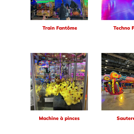
Train Fantôme
Techno 
Machine à pinces
Sautere