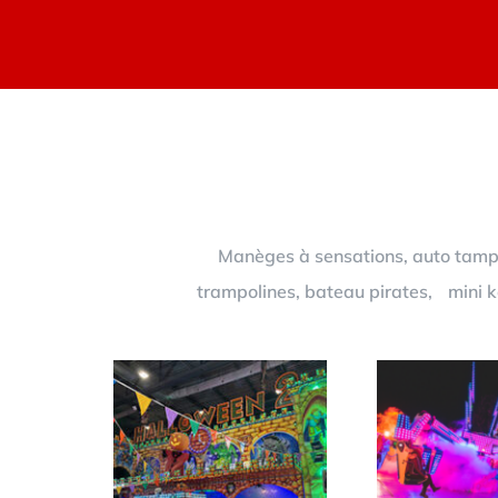
Manèges à sensations, auto tampon
trampolines, bateau pirates, mini ka