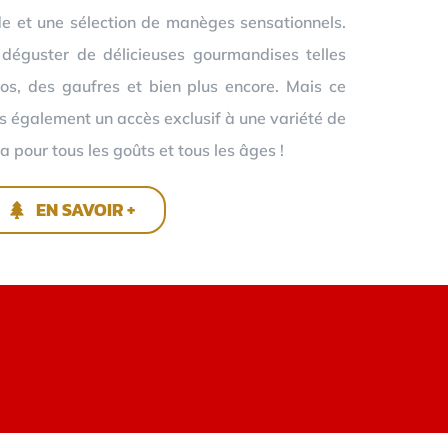
e et une sélection de manèges sensationnels.
 déguster de délicieuses gourmandises telles
os, des gaufres et bien plus encore. Mais ce
ns également un accès exclusif à une variété de
a pour tous les goûts et tous les âges !
EN SAVOIR +