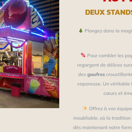
DEUX STAND
Plongez dans la magie
Pour combler les pa
regorgent de délices suc
des
gaufres
croustillant
vaporeuse. Un véritable 
cœurs et émer
Offrez à vos équipe
inoubliable, où la traditio
dès maintenant notre formu