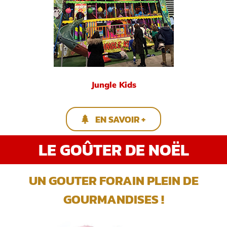
Jungle Kids
EN SAVOIR +
LE GOÛTER DE NOËL
UN GOUTER FORAIN PLEIN DE
GOURMANDISES !