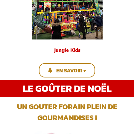
Jungle Kids
EN SAVOIR +
LE GOÛTER DE NOËL
UN GOUTER FORAIN PLEIN DE
GOURMANDISES !