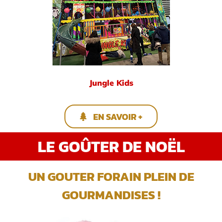
Jungle Kids
EN SAVOIR +
LE GOÛTER DE NOËL
UN GOUTER FORAIN PLEIN DE
GOURMANDISES !