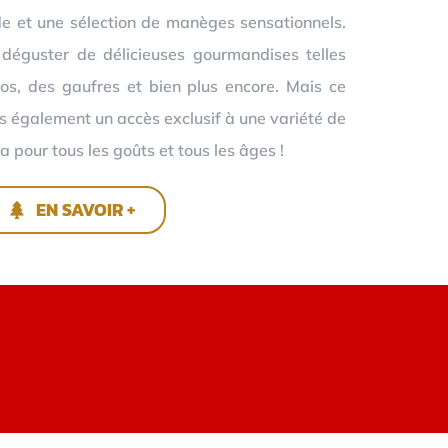
e et une sélection de manèges sensationnels.
 déguster de délicieuses gourmandises telles
os, des gaufres et bien plus encore. Mais ce
ns également un accès exclusif à une variété de
a pour tous les goûts et tous les âges !
EN SAVOIR +