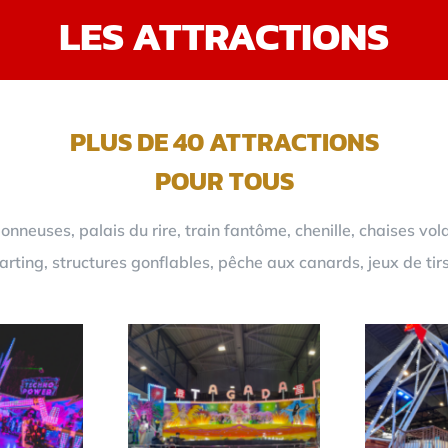
LES ATTRACTIONS
PLUS DE 40 ATTRACTIONS
POUR TOUS
neuses, palais du rire, train fantôme, chenille, chaises vol
rting, structures gonflables, pêche aux canards, jeux de tir