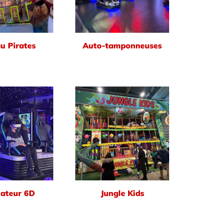
u Pirates
Auto-tamponneuses
ateur 6D
Jungle Kids