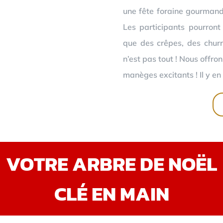
une fête foraine gourmand
Les participants pourront
que des crêpes, des churr
n’est pas tout ! Nous offro
manèges excitants ! Il y en 
VOTRE ARBRE DE NOËL
CLÉ EN MAIN