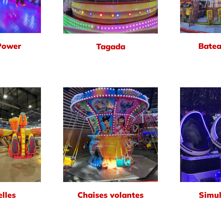
Power
Batea
Tagada
lles
Chaises volantes
Simul