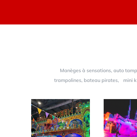
Manèges à sensations, auto tampon
trampolines, bateau pirates, mini ka