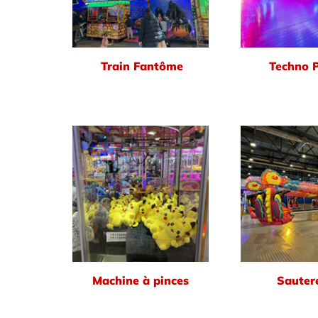
Train Fantôme
Techno 
Machine à pinces
Sautere