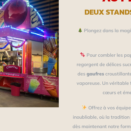
DEUX STAND
Plongez dans la magie
Pour combler les pa
regorgent de délices suc
des
gaufres
croustillant
vaporeuse. Un véritable 
cœurs et émer
Offrez à vos équipe
inoubliable, où la traditio
dès maintenant notre formu