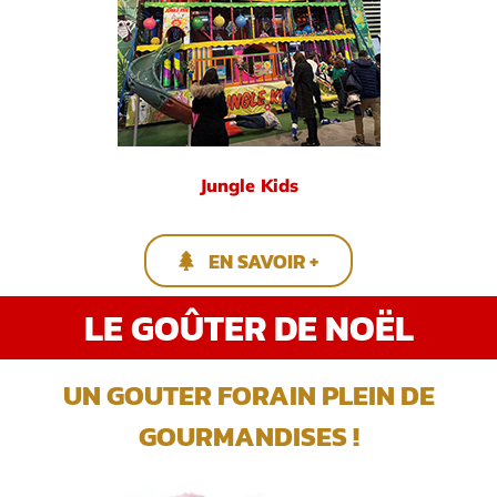
Jungle Kids
EN SAVOIR +
LE GOÛTER DE NOËL
UN GOUTER FORAIN PLEIN DE
GOURMANDISES !