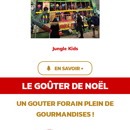
Jungle Kids
EN SAVOIR +
LE GOÛTER DE NOËL
UN GOUTER FORAIN PLEIN DE
GOURMANDISES !