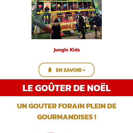
Jungle Kids
EN SAVOIR +
LE GOÛTER DE NOËL
UN GOUTER FORAIN PLEIN DE
GOURMANDISES !