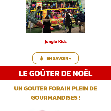
Jungle Kids
EN SAVOIR +
LE GOÛTER DE NOËL
UN GOUTER FORAIN PLEIN DE
GOURMANDISES !