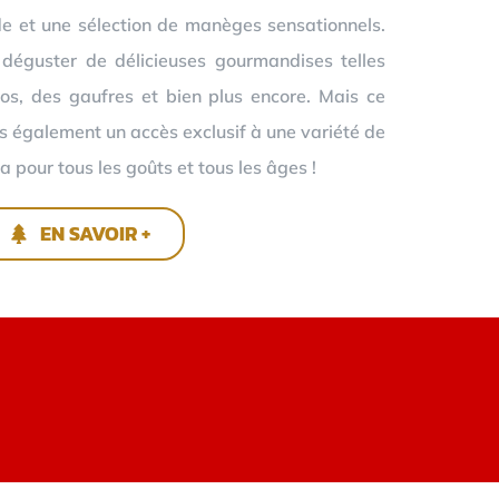
e et une sélection de manèges sensationnels.
 déguster de délicieuses gourmandises telles
os, des gaufres et bien plus encore. Mais ce
ns également un accès exclusif à une variété de
a pour tous les goûts et tous les âges !
EN SAVOIR +