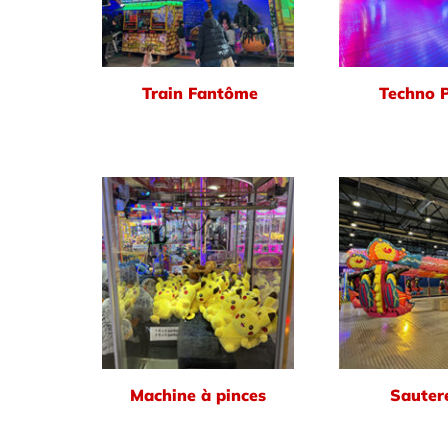
Train Fantôme
Techno 
Machine à pinces
Sautere