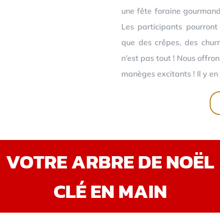
une fête foraine gourmand
Les participants pourront
que des crêpes, des churr
n’est pas tout ! Nous offro
manèges excitants ! Il y en 
VOTRE ARBRE DE NOËL
CLÉ EN MAIN