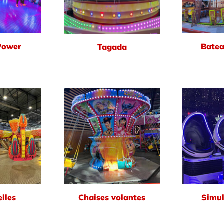
Power
Batea
Tagada
lles
Chaises volantes
Simul