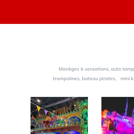
Manèges à sensations, auto tampon
trampolines, bateau pirates, mini ka