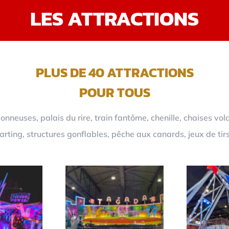
LES ATTRACTIONS
PLUS DE 40 ATTRACTIONS
POUR TOUS
neuses, palais du rire, train fantôme, chenille, chaises vol
rting, structures gonflables, pêche aux canards, jeux de tir