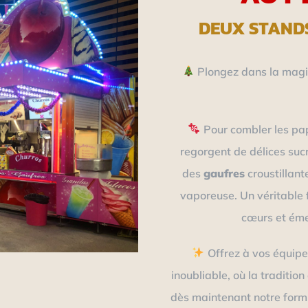
DEUX STAND
Plongez dans la magie
Pour combler les pa
regorgent de délices suc
des
gaufres
croustillant
vaporeuse. Un véritable 
cœurs et émer
Offrez à vos équipe
inoubliable, où la traditio
dès maintenant notre formu