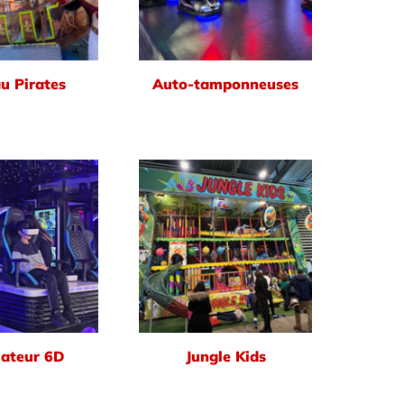
u Pirates
Auto-tamponneuses
ateur 6D
Jungle Kids