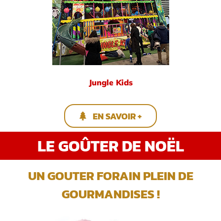
Jungle Kids
EN SAVOIR +
LE GOÛTER DE NOËL
UN GOUTER FORAIN PLEIN DE
GOURMANDISES !