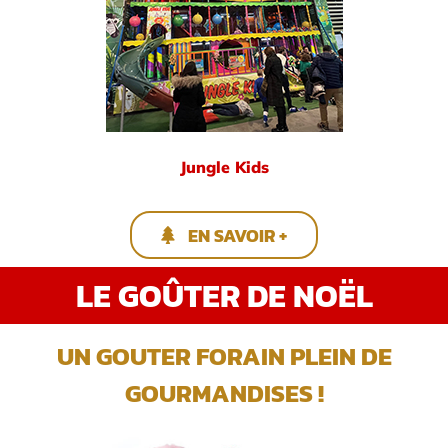
Jungle Kids
EN SAVOIR +
LE GOÛTER DE NOËL
UN GOUTER FORAIN PLEIN DE
GOURMANDISES !