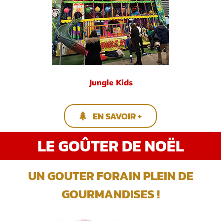
Jungle Kids
EN SAVOIR +
LE GOÛTER DE NOËL
UN GOUTER FORAIN PLEIN DE
GOURMANDISES !