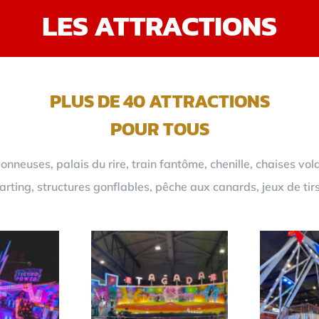
LES ATTRACTIONS
PLUS DE 40 ATTRACTIONS
POUR TOUS
neuses, palais du rire, train fantôme, chenille, chaises vol
rting, structures gonflables, pêche aux canards, jeux de tir