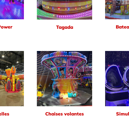
Power
Batea
Tagada
lles
Chaises volantes
Simul