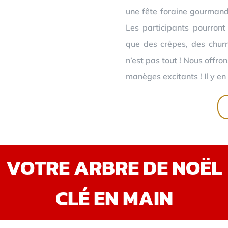
une fête foraine gourmand
Les participants pourront
que des crêpes, des churr
n’est pas tout ! Nous offro
manèges excitants ! Il y en 
VOTRE ARBRE DE NOËL
CLÉ EN MAIN