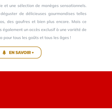
e et une sélection de manèges sensationnels.
 déguster de délicieuses gourmandises telles
os, des gaufres et bien plus encore. Mais ce
ns également un accès exclusif à une variété de
a pour tous les goûts et tous les âges !
EN SAVOIR +