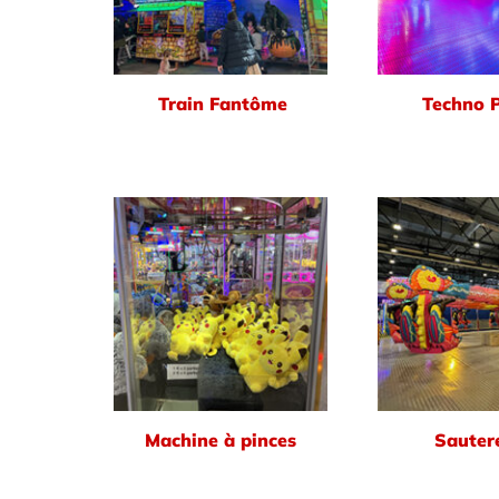
Train Fantôme
Techno 
Machine à pinces
Sautere