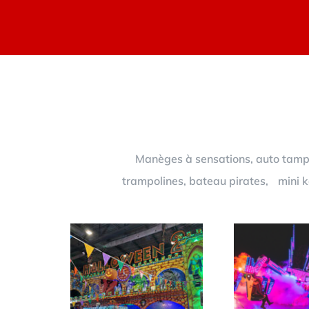
Manèges à sensations, auto tampon
trampolines, bateau pirates, mini ka