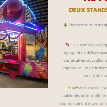
DEUX STAND
Plongez dans la magie
Pour combler les pa
regorgent de délices suc
des
gaufres
croustillant
vaporeuse. Un véritable 
cœurs et émer
Offrez à vos équipe
inoubliable, où la traditio
dès maintenant notre formu