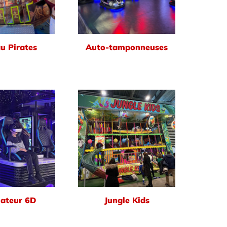
u Pirates
Auto-tamponneuses
ateur 6D
Jungle Kids