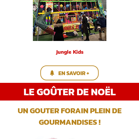
Jungle Kids
EN SAVOIR +
LE GOÛTER DE NOËL
UN GOUTER FORAIN PLEIN DE
GOURMANDISES !