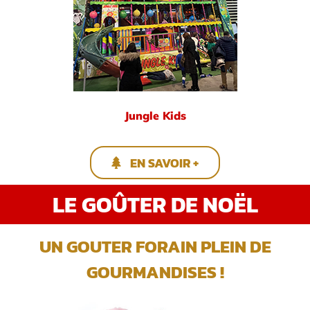
Jungle Kids
EN SAVOIR +
LE GOÛTER DE NOËL
UN GOUTER FORAIN PLEIN DE
GOURMANDISES !