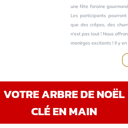
une fête foraine gourmand
Les participants pourront
que des crêpes, des churr
n’est pas tout ! Nous offro
manèges excitants ! Il y en 
VOTRE ARBRE DE NOËL
CLÉ EN MAIN