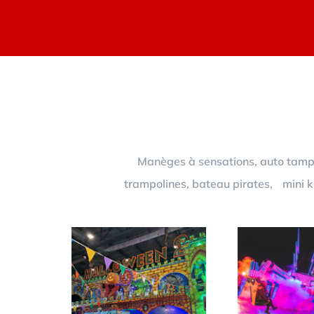
Manèges à sensations, auto tampon
trampolines, bateau pirates, mini ka