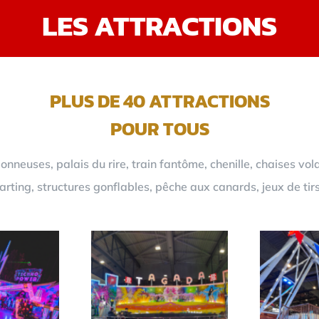
LES ATTRACTIONS
PLUS DE 40 ATTRACTIONS
POUR TOUS
neuses, palais du rire, train fantôme, chenille, chaises vol
rting, structures gonflables, pêche aux canards, jeux de tir