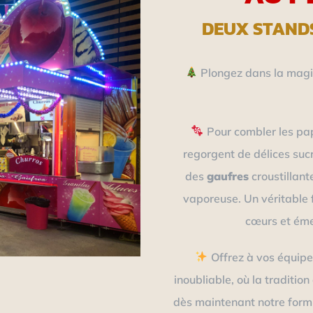
DEUX STAND
Plongez dans la magie
Pour combler les pa
regorgent de délices suc
des
gaufres
croustillant
vaporeuse. Un véritable 
cœurs et émer
Offrez à vos équipe
inoubliable, où la traditio
dès maintenant notre formu