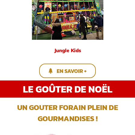
Jungle Kids
EN SAVOIR +
LE GOÛTER DE NOËL
UN GOUTER FORAIN PLEIN DE
GOURMANDISES !