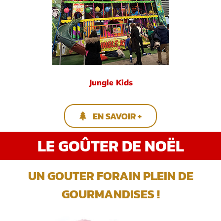
Jungle Kids
EN SAVOIR +
LE GOÛTER DE NOËL
UN GOUTER FORAIN PLEIN DE
GOURMANDISES !