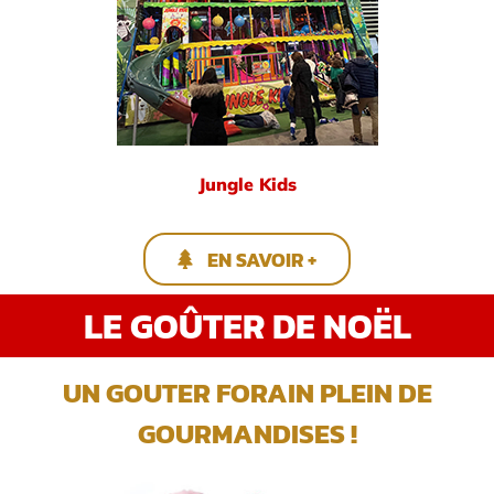
Jungle Kids
EN SAVOIR +
LE GOÛTER DE NOËL
UN GOUTER FORAIN PLEIN DE
GOURMANDISES !