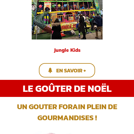
Jungle Kids
EN SAVOIR +
LE GOÛTER DE NOËL
UN GOUTER FORAIN PLEIN DE
GOURMANDISES !