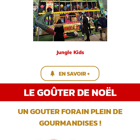
Jungle Kids
EN SAVOIR +
LE GOÛTER DE NOËL
UN GOUTER FORAIN PLEIN DE
GOURMANDISES !