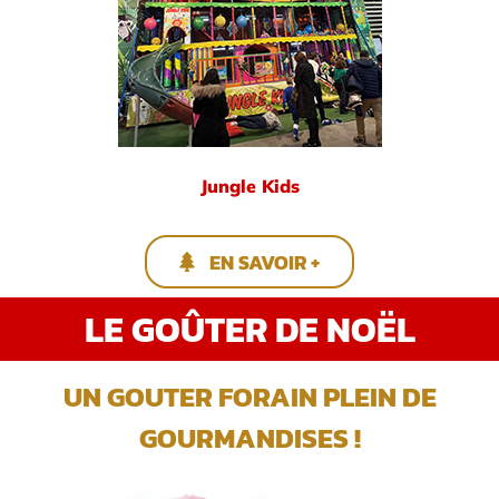
Jungle Kids
EN SAVOIR +
LE GOÛTER DE NOËL
UN GOUTER FORAIN PLEIN DE
GOURMANDISES !