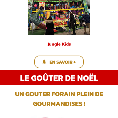
Jungle Kids
EN SAVOIR +
LE GOÛTER DE NOËL
UN GOUTER FORAIN PLEIN DE
GOURMANDISES !