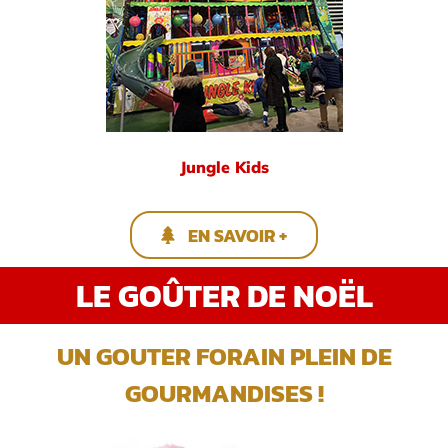
Jungle Kids
EN SAVOIR +
LE GOÛTER DE NOËL
UN GOUTER FORAIN PLEIN DE
GOURMANDISES !