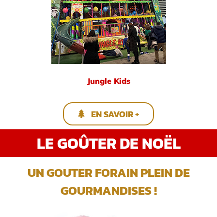
Jungle Kids
EN SAVOIR +
LE GOÛTER DE NOËL
UN GOUTER FORAIN PLEIN DE
GOURMANDISES !