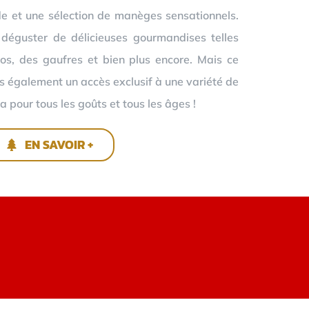
e et une sélection de manèges sensationnels.
 déguster de délicieuses gourmandises telles
os, des gaufres et bien plus encore. Mais ce
ns également un accès exclusif à une variété de
a pour tous les goûts et tous les âges !
EN SAVOIR +