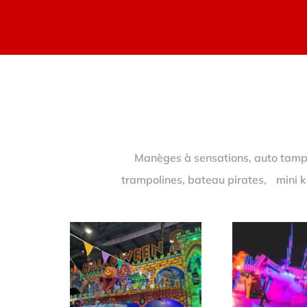
Manèges à sensations, auto tampon
trampolines, bateau pirates, mini ka