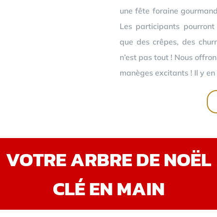
une fête foraine gourmand
Les participants pourront
que des crêpes, des churr
n’est pas tout ! Nous offro
manèges excitants ! Il y en 
VOTRE ARBRE DE NOËL
CLÉ EN MAIN