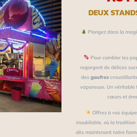
DEUX STAND
Plongez dans la magie
Pour combler les pa
regorgent de délices suc
des
gaufres
croustillant
vaporeuse. Un véritable 
cœurs et émer
Offrez à vos équipe
inoubliable, où la traditio
dès maintenant notre formu