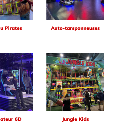
u Pirates
Auto-tamponneuses
ateur 6D
Jungle Kids