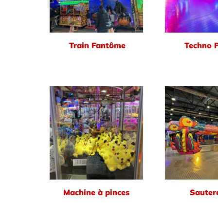
Train Fantôme
Techno 
Machine à pinces
Sautere