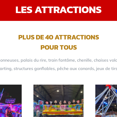
LES ATTRACTIONS
PLUS DE 40 ATTRACTIONS
POUR TOUS
neuses, palais du rire, train fantôme, chenille, chaises vol
rting, structures gonflables, pêche aux canards, jeux de tir