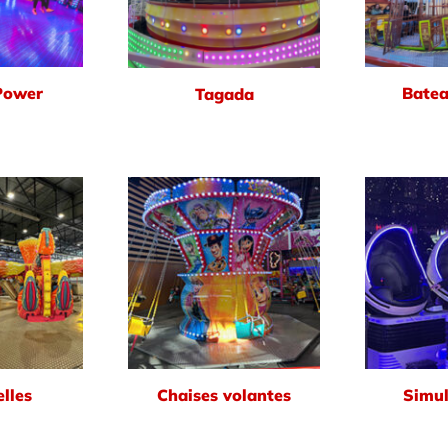
Power
Batea
Tagada
lles
Chaises volantes
Simul