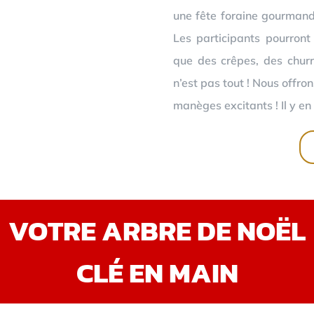
une fête foraine gourmand
Les participants pourront
que des crêpes, des churr
n’est pas tout ! Nous offro
manèges excitants ! Il y en 
VOTRE ARBRE DE NOËL
CLÉ EN MAIN