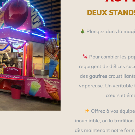
DEUX STAND
Plongez dans la magie
Pour combler les pa
regorgent de délices suc
des
gaufres
croustillant
vaporeuse. Un véritable 
cœurs et émer
Offrez à vos équipe
inoubliable, où la traditio
dès maintenant notre formu