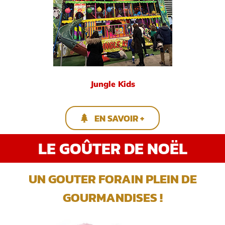
Jungle Kids
EN SAVOIR +
LE GOÛTER DE NOËL
UN GOUTER FORAIN PLEIN DE
GOURMANDISES !