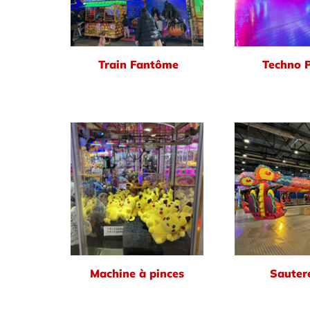
Train Fantôme
Techno 
Machine à pinces
Sautere