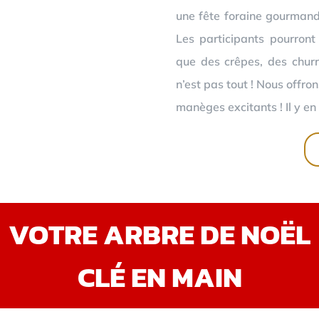
une fête foraine gourmand
Les participants pourront
que des crêpes, des churr
n’est pas tout ! Nous offro
manèges excitants ! Il y en 
VOTRE ARBRE DE NOËL
CLÉ EN MAIN