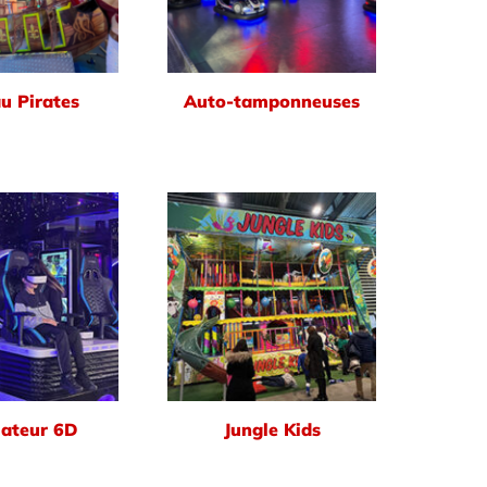
u Pirates
Auto-tamponneuses
ateur 6D
Jungle Kids