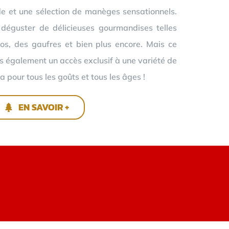
e et une sélection de manèges sensationnels.
 déguster de délicieuses gourmandises telles
os, des gaufres et bien plus encore. Mais ce
ns également un accès exclusif à une variété de
a pour tous les goûts et tous les âges !
EN SAVOIR +