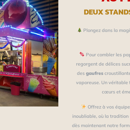
DEUX STAND
Plongez dans la magie
Pour combler les pa
regorgent de délices suc
des
gaufres
croustillant
vaporeuse. Un véritable 
cœurs et émer
Offrez à vos équipe
inoubliable, où la traditio
dès maintenant notre formu