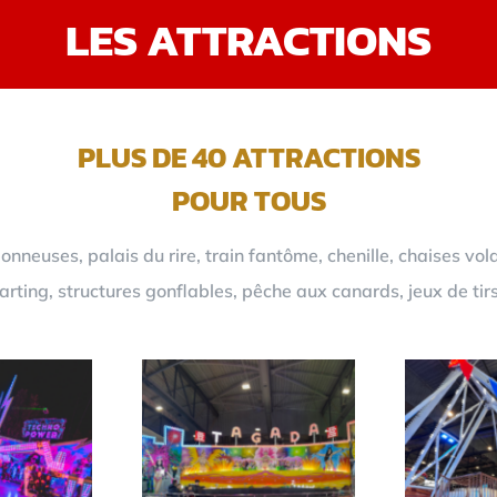
LES ATTRACTIONS
PLUS DE 40 ATTRACTIONS
POUR TOUS
neuses, palais du rire, train fantôme, chenille, chaises vol
rting, structures gonflables, pêche aux canards, jeux de tir