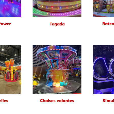
Power
Batea
Tagada
lles
Chaises volantes
Simul