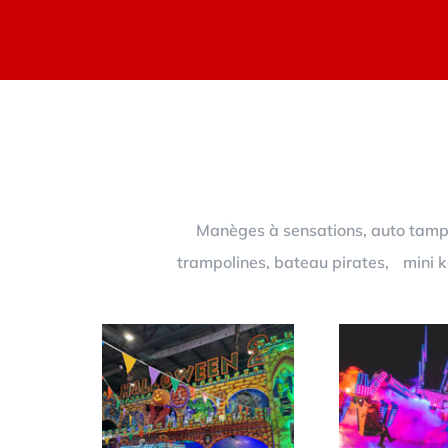
Manèges à sensations, auto tampon
trampolines, bateau pirates, mini ka