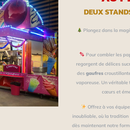
DEUX STAND
Plongez dans la magie
Pour combler les pa
regorgent de délices suc
des
gaufres
croustillant
vaporeuse. Un véritable 
cœurs et émer
Offrez à vos équipe
inoubliable, où la traditio
dès maintenant notre formu