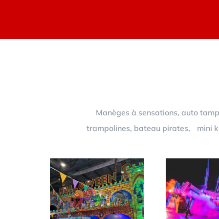
Manèges à sensations, auto tampon
trampolines, bateau pirates, mini ka