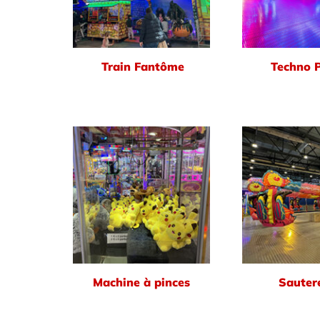
Train Fantôme
Techno 
Machine à pinces
Sautere