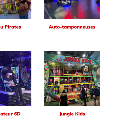
u Pirates
Auto-tamponneuses
ateur 6D
Jungle Kids