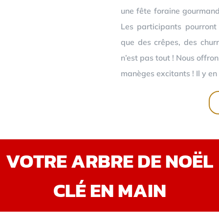
une fête foraine gourmand
Les participants pourront
que des crêpes, des churr
n’est pas tout ! Nous offro
manèges excitants ! Il y en 
VOTRE ARBRE DE NOËL
CLÉ EN MAIN