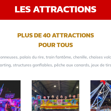
LES ATTRACTIONS
PLUS DE 40 ATTRACTIONS
POUR TOUS
neuses, palais du rire, train fantôme, chenille, chaises vol
rting, structures gonflables, pêche aux canards, jeux de tir