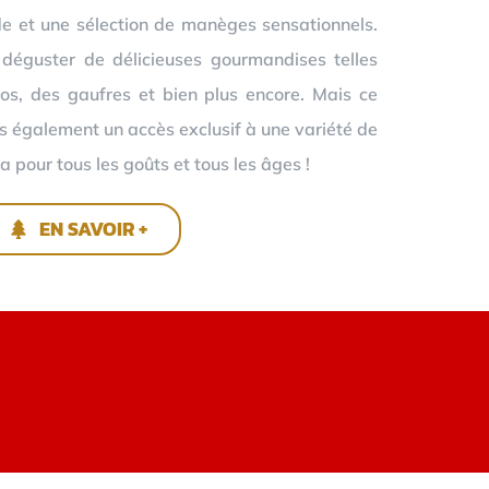
e et une sélection de manèges sensationnels.
 déguster de délicieuses gourmandises telles
os, des gaufres et bien plus encore. Mais ce
ns également un accès exclusif à une variété de
a pour tous les goûts et tous les âges !
EN SAVOIR +