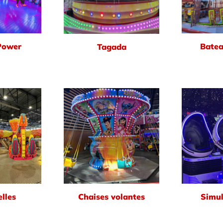
Power
Batea
Tagada
lles
Chaises volantes
Simul