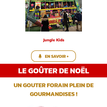
Jungle Kids
EN SAVOIR +
LE GOÛTER DE NOËL
UN GOUTER FORAIN PLEIN DE
GOURMANDISES !