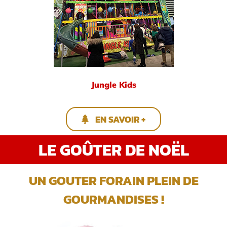
Jungle Kids
EN SAVOIR +
LE GOÛTER DE NOËL
UN GOUTER FORAIN PLEIN DE
GOURMANDISES !