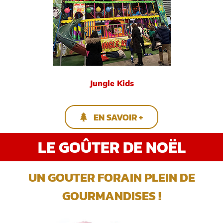
Jungle Kids
EN SAVOIR +
LE GOÛTER DE NOËL
UN GOUTER FORAIN PLEIN DE
GOURMANDISES !