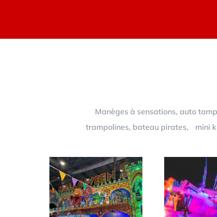
Manèges à sensations, auto tampon
trampolines, bateau pirates, mini ka