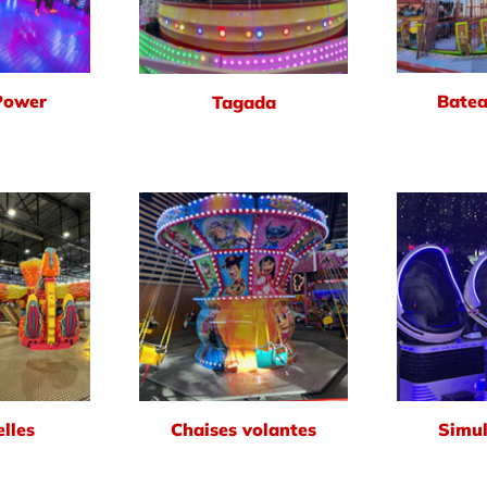
Power
Batea
Tagada
lles
Chaises volantes
Simul