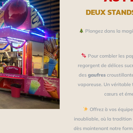
DEUX STAND
Plongez dans la magie
Pour combler les pa
regorgent de délices suc
des
gaufres
croustillant
vaporeuse. Un véritable 
cœurs et émer
Offrez à vos équipe
inoubliable, où la traditio
dès maintenant notre formu