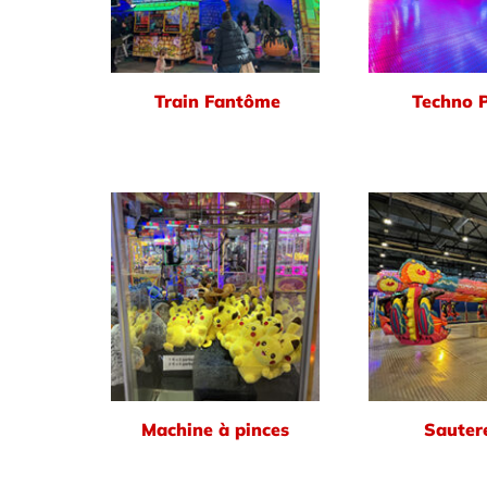
Train Fantôme
Techno 
Machine à pinces
Sautere