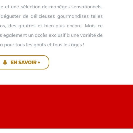
e et une sélection de manèges sensationnels.
 déguster de délicieuses gourmandises telles
os, des gaufres et bien plus encore. Mais ce
ns également un accès exclusif à une variété de
a pour tous les goûts et tous les âges !
EN SAVOIR +