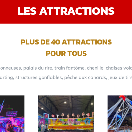
LES ATTRACTIONS
PLUS DE 40 ATTRACTIONS
POUR TOUS
neuses, palais du rire, train fantôme, chenille, chaises vol
rting, structures gonflables, pêche aux canards, jeux de tir