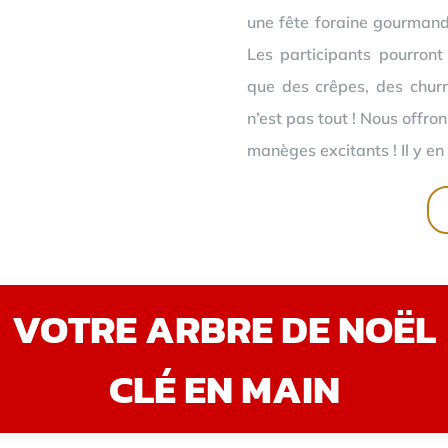
une fête foraine gourmand
Les participants pourront
que des crêpes, des churr
n’est pas tout ! Nous offro
manèges excitants ! Il y en 
VOTRE ARBRE DE NOËL
CLÉ EN MAIN