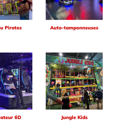
u Pirates
Auto-tamponneuses
ateur 6D
Jungle Kids