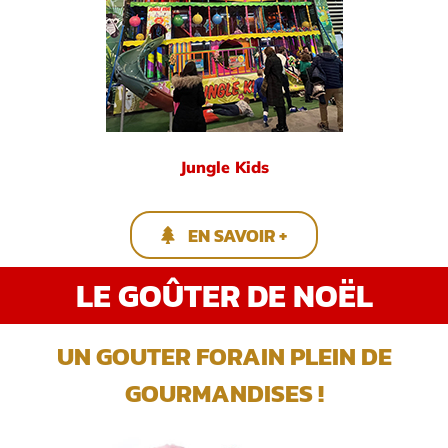
Jungle Kids
EN SAVOIR +
LE GOÛTER DE NOËL
UN GOUTER FORAIN PLEIN DE
GOURMANDISES !