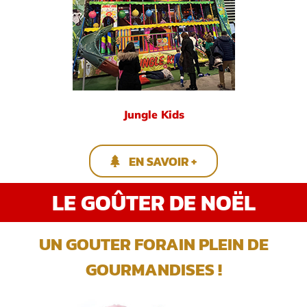
Jungle Kids
EN SAVOIR +
LE GOÛTER DE NOËL
UN GOUTER FORAIN PLEIN DE
GOURMANDISES !