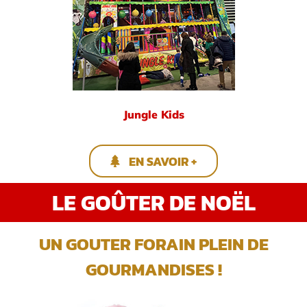
Jungle Kids
EN SAVOIR +
LE GOÛTER DE NOËL
UN GOUTER FORAIN PLEIN DE
GOURMANDISES !