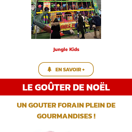
Jungle Kids
EN SAVOIR +
LE GOÛTER DE NOËL
UN GOUTER FORAIN PLEIN DE
GOURMANDISES !