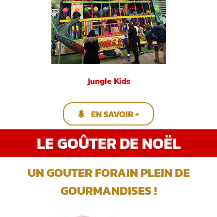
Jungle Kids
EN SAVOIR +
LE GOÛTER DE NOËL
UN GOUTER FORAIN PLEIN DE
GOURMANDISES !