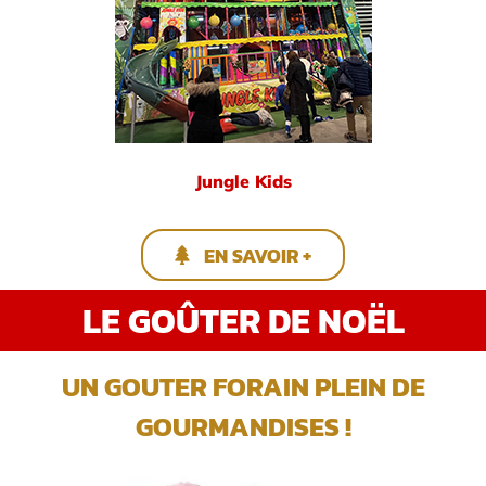
Jungle Kids
EN SAVOIR +
LE GOÛTER DE NOËL
UN GOUTER FORAIN PLEIN DE
GOURMANDISES !