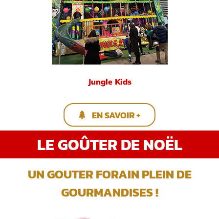
Jungle Kids
EN SAVOIR +
LE GOÛTER DE NOËL
UN GOUTER FORAIN PLEIN DE
GOURMANDISES !