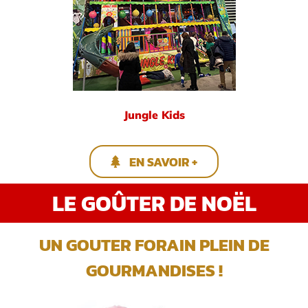
Jungle Kids
EN SAVOIR +
LE GOÛTER DE NOËL
UN GOUTER FORAIN PLEIN DE
GOURMANDISES !