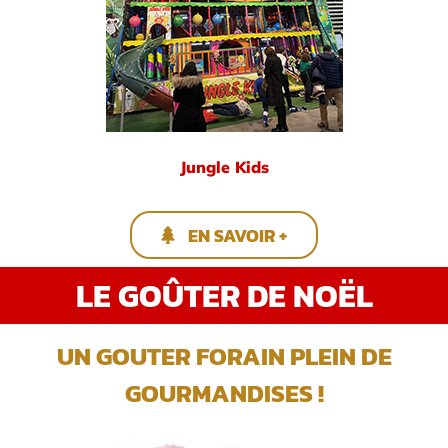
Jungle Kids
EN SAVOIR +
LE GOÛTER DE NOËL
UN GOUTER FORAIN PLEIN DE
GOURMANDISES !