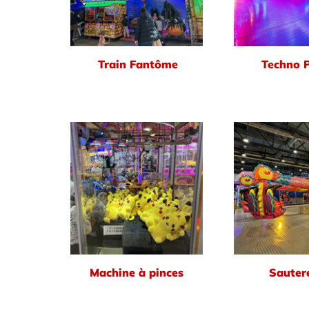
Train Fantôme
Techno 
Machine à pinces
Sautere