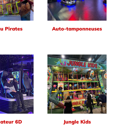
u Pirates
Auto-tamponneuses
ateur 6D
Jungle Kids