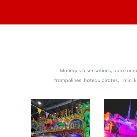
Manèges à sensations, auto tampon
trampolines, bateau pirates, mini ka