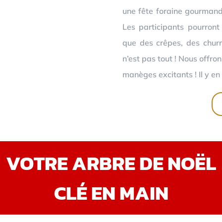
une fête foraine gourmand
Les participants pourront
que des crêpes, des churr
n’est pas tout ! Nous offro
manèges excitants ! Il y en 
VOTRE ARBRE DE NOËL
CLÉ EN MAIN