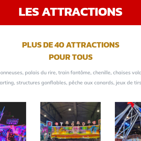
LES ATTRACTIONS
PLUS DE 40 ATTRACTIONS
POUR TOUS
neuses, palais du rire, train fantôme, chenille, chaises vol
rting, structures gonflables, pêche aux canards, jeux de tir