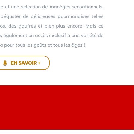
e et une sélection de manèges sensationnels.
 déguster de délicieuses gourmandises telles
os, des gaufres et bien plus encore. Mais ce
ns également un accès exclusif à une variété de
a pour tous les goûts et tous les âges !
EN SAVOIR +