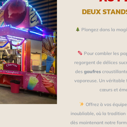
DEUX STAND
Plongez dans la magie
Pour combler les pa
regorgent de délices suc
des
gaufres
croustillant
vaporeuse. Un véritable 
cœurs et émer
Offrez à vos équipe
inoubliable, où la traditio
dès maintenant notre formu