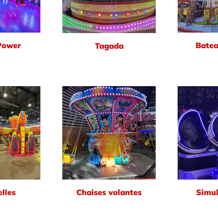
Power
Batea
Tagada
lles
Chaises volantes
Simul