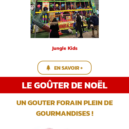
Jungle Kids
EN SAVOIR +
LE GOÛTER DE NOËL
UN GOUTER FORAIN PLEIN DE
GOURMANDISES !