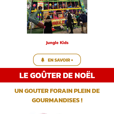
Jungle Kids
EN SAVOIR +
LE GOÛTER DE NOËL
UN GOUTER FORAIN PLEIN DE
GOURMANDISES !