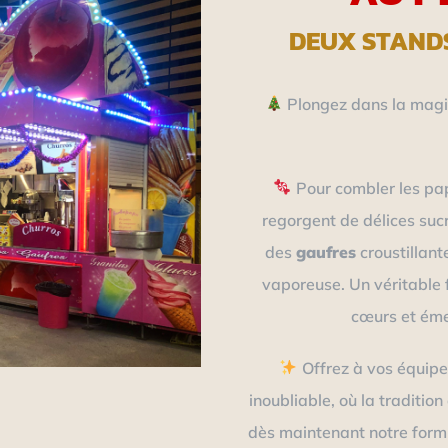
DEUX STAND
Plongez dans la magie
Pour combler les pa
regorgent de délices suc
des
gaufres
croustillant
vaporeuse. Un véritable 
cœurs et émer
Offrez à vos équipe
inoubliable, où la traditio
dès maintenant notre formu