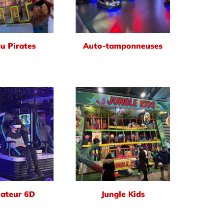
u Pirates
Auto-tamponneuses
ateur 6D
Jungle Kids