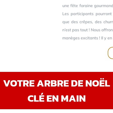
une fête foraine gourmand
Les participants pourront
que des crêpes, des churr
n’est pas tout ! Nous offro
manèges excitants ! Il y en 
VOTRE ARBRE DE NOËL
CLÉ EN MAIN