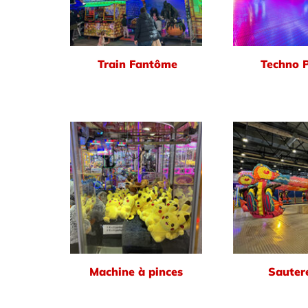
Train Fantôme
Techno 
Machine à pinces
Sautere