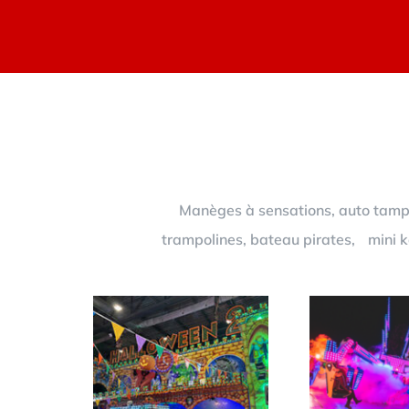
Manèges à sensations, auto tampon
trampolines, bateau pirates, mini ka