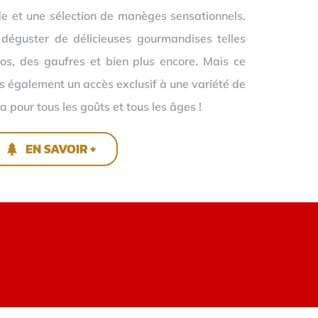
e et une sélection de manèges sensationnels.
 déguster de délicieuses gourmandises telles
os, des gaufres et bien plus encore. Mais ce
ns également un accès exclusif à une variété de
a pour tous les goûts et tous les âges !
EN SAVOIR +