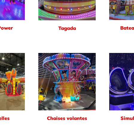
Power
Batea
Tagada
lles
Chaises volantes
Simul