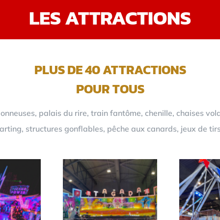
LES ATTRACTIONS
PLUS DE 40 ATTRACTIONS
POUR TOUS
neuses, palais du rire, train fantôme, chenille, chaises vol
rting, structures gonflables, pêche aux canards, jeux de tir